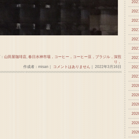
20
20
20
20
20
20
グ：
山田屋珈琲店
,
春日水神市場，コーヒー，コーヒー豆，ブラジル，深煎
20
り，
作成者：misan｜
コメントはありません
｜ 2022年3月16日
20
20
20
20
20
20
20
20