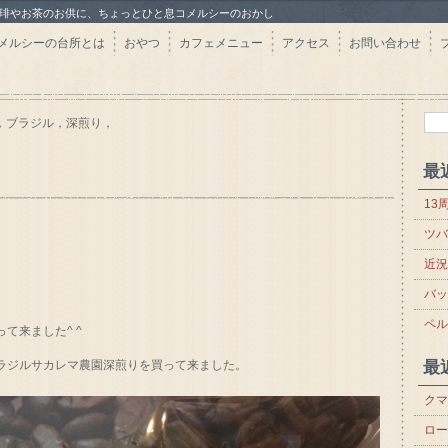
珈琲やお茶のお供に、ちょっとひと息コメルシーのおかし
メルシーの台所とは
おやつ
カフェメニュー
アクセス
お問い合わせ
，ブラジル，深煎り，
最
13
ツバ
近況
バッ
ペル
て来ました^ ^
ラジルサカレマ農園深煎りを買って来ました。
最
クマ
ロー