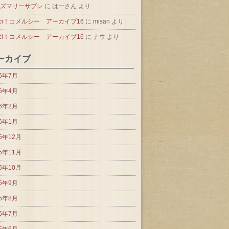
ズマリーサブレ
に
はーさん
より
rci！コメルシー アーカイブ16
に
misan
より
rci！コメルシー アーカイブ16
に
ナウ
より
ーカイブ
26年7月
26年4月
26年2月
26年1月
25年12月
25年11月
25年10月
25年9月
25年8月
25年7月