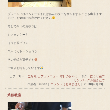
プレーンにはハムチーズまたはあんバターをサンドすることも出来ます
ので、お気軽にお声かけください
そして今日のおやつは
シフォンケーキ
ほうじ茶プリン
久々にガトーショコラ
その他焼き菓子です
ご来店お待ちしています
カテゴリー：
ご案内
,
カフェメニュー
,
本日のおやつ
｜ タグ：
ほうじ茶プ
リン
,
ベーグル焼きたて
作成者：misan｜
コメントはありません
｜ 2018年9月13日
焙煎教室