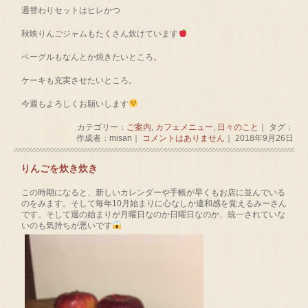
週替わりセットはヒレかつ
秋映りんごジャムもたくさん炊けています
ベーグルもなんとか焼きたいところ。
ケーキも充実させたいところ。
今週もよろしくお願いします
カテゴリー：
ご案内
,
カフェメニュー
,
日々のこと
｜ タグ：
作成者：misan｜
コメントはありません
｜ 2018年9月26日
りんごを炊き炊き
この時期になると、新しいカレンダーや手帳が早くもお店に並んでいる
のをみます。そして毎年10月始まりに心なしか違和感を覚えるみーさん
です。そして週の始まりが月曜日なのか日曜日なのか、統一されていな
いのも気持ちが悪いです