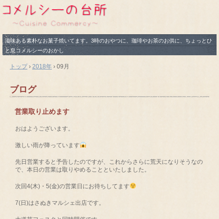
滋味ある素朴なお菓子焼いてます。3時のおやつに、珈琲やお茶のお供に、ちょっとひ
と息コメルシーのおかし
トップ
›
2018年
›
09月
ブログ
営業取り止めます
おはようございます。
激しい雨が降っています
先日営業すると予告したのですが、これからさらに荒天になりそうなの
で、本日の営業は取りやめることといたしました。
次回4(木)・5(金)の営業日にお待ちしてます
7(日)はさぬきマルシェ出店です。