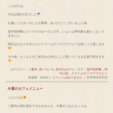
こんばんは。
今日は雨の1日でした
お越しくださいましたお客様、ありがとうございました
鬼平犯科帳にどハマりのみーさんです。いよいよ時代劇も観たくなって
きました。
明日はかなり久方ぶりにクリームチーズブラウニーを焼こうと思います
その他、たくさんのご来店を心待ちにして思いつくままお菓子焼きます
カテゴリー：
ご案内
,
本いろいろ
,
本日のおやつ
｜ タグ：
鬼平犯科帳，時
代小説，クリームチーズブラウニー
作成者：misan｜
コメントはありません
｜ 2018年9月20日
今週のカフェメニュー
こんにちは
ご案内が遅れ過ぎてすみませんが、今週のごはんセットは、