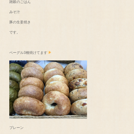
雑穀のごはん
みそ汁
豚の生姜焼き
です。
ベーグル3種焼けてます
プレーン