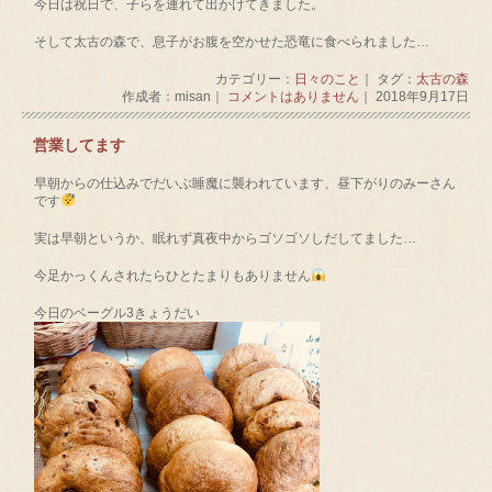
今日は祝日で、子らを連れて出かけてきました。
そして太古の森で、息子がお腹を空かせた恐竜に食べられました…
カテゴリー：
日々のこと
｜ タグ：
太古の森
作成者：misan｜
コメントはありません
｜ 2018年9月17日
営業してます
早朝からの仕込みでだいぶ睡魔に襲われています、昼下がりのみーさん
です
実は早朝というか、眠れず真夜中からゴソゴソしだしてました…
今足かっくんされたらひとたまりもありません
今日のベーグル3きょうだい