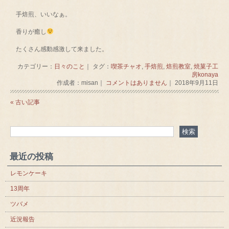
手焙煎、いいなぁ。
香りが癒し
たくさん感動感激して来ました。
カテゴリー：
日々のこと
｜ タグ：
喫茶チャオ
,
手焙煎
,
焙煎教室
,
焼菓子工
房konaya
作成者：misan｜
コメントはありません
｜ 2018年9月11日
« 古い記事
最近の投稿
レモンケーキ
13周年
ツバメ
近況報告