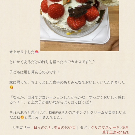
来上がりました
とにかくあるだけの飾りを盛ったのでカオスです^_^:
子どもは足し算あるのみです！
家に帰って、ちょっとした食事のあとみんなでおいしくいただきました
「なんか、自分でデコレーションしたからかな、すっごくおいしく感じ
る〜！！」と上の子が言いながらぱくぱくぱくぱく…
それもあると思うけど、konayaさんのスポンジとクリームが美味しいん
だよね
と思うみーさんでした。
カテゴリー：
日々のこと
,
本日のおやつ
｜ タグ：
クリスマスケーキ
,
焼き
菓子工房konaya