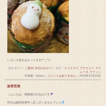
いろいろ焼きあがってます(*^_^*)
カテゴリー：
ご案内
,
本日のおやつ
｜ タグ：
クリスマス
,
ブラウニー
,
マド
レーヌ
,
マフィン
作成者：misan｜
コメントはありません
｜ 2019年12月19日
振替営業
こんにちは、雨模様の仏生山です
昨日は臨時休業申し訳ございませんでした