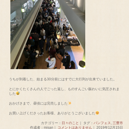
うちが到着した、始まる30分前にはすでに大行列が出来ていました。
とにかくたくさんの人でごった返し、ものすんごい賑わいに気圧されま
した
おかげさまで、昼頃には完売しました
お買い上げくださったお客様、ありがとうございました
カテゴリー：
日々のこと
｜ タグ：
パンフェス
,
三豊市
作成者：misan｜
コメントはありません
｜ 2019年12月15日