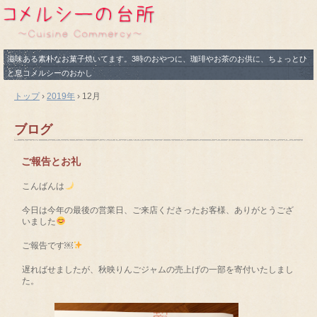
滋味ある素朴なお菓子焼いてます。3時のおやつに、珈琲やお茶のお供に、ちょっとひ
と息コメルシーのおかし
トップ
›
2019年
›
12月
ブログ
ご報告とお礼
こんばんは
今日は今年の最後の営業日、ご来店くださったお客様、ありがとうござ
いました
ご報告です￼
遅ればせましたが、秋映りんごジャムの売上げの一部を寄付いたしまし
た。