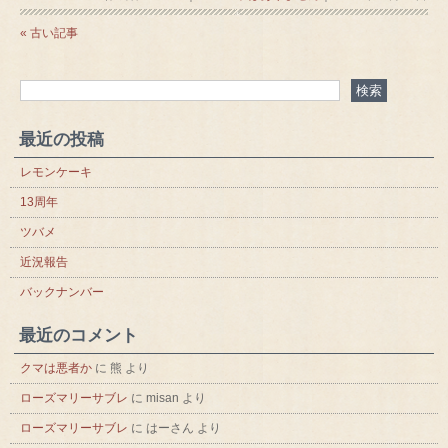
« 古い記事
最近の投稿
レモンケーキ
13周年
ツバメ
近況報告
バックナンバー
最近のコメント
クマは悪者か
に
熊
より
ローズマリーサブレ
に
misan
より
ローズマリーサブレ
に
はーさん
より