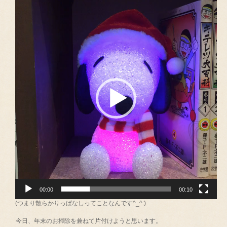
動
画
プ
レ
ー
ヤ
ー
00:00
00:10
(つまり散らかりっぱなしってことなんです^_^:)
今日、年末のお掃除を兼ねて片付けようと思います。