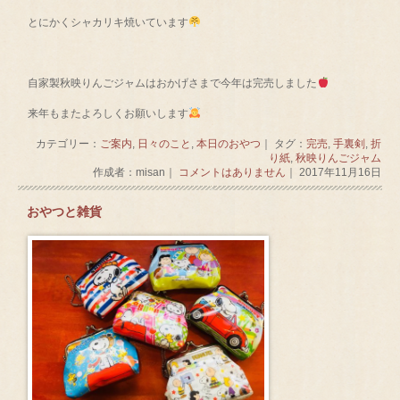
とにかくシャカリキ焼いています
自家製秋映りんごジャムはおかげさまで今年は完売しました
来年もまたよろしくお願いします
カテゴリー：
ご案内
,
日々のこと
,
本日のおやつ
｜ タグ：
完売
,
手裏剣
,
折
り紙
,
秋映りんごジャム
作成者：misan｜
コメントはありません
｜ 2017年11月16日
おやつと雑貨