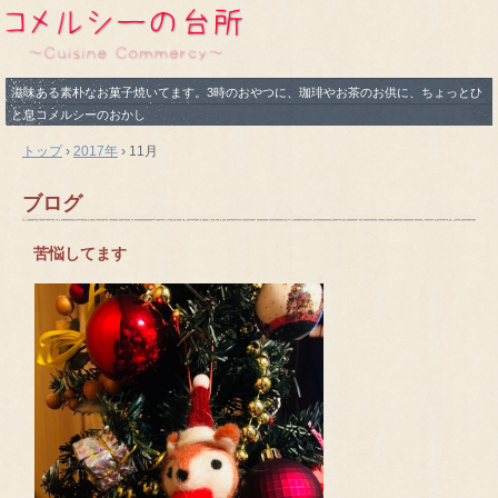
滋味ある素朴なお菓子焼いてます。3時のおやつに、珈琲やお茶のお供に、ちょっとひ
と息コメルシーのおかし
トップ
›
2017年
›
11月
ブログ
苦悩してます