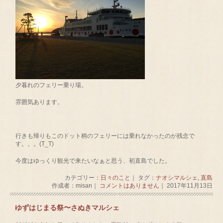
夕暮れのフェリー乗り場。
雰囲気あります。
行きも帰りもこのドット柄のフェリーには乗れなかったのが残念で
す。。。(T_T)
今度はゆっくり観光で来たいなぁと思う、初直島でした。
カテゴリー：
日々のこと
｜ タグ：
ナオシマルシェ
,
直島
作成者：misan｜
コメントはありません
｜ 2017年11月13日
ゆずはじまる祭〜さぬきマルシェ