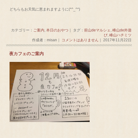
どちらもお天気に恵まれますように(*^_^*)
カテゴリー：
ご案内
,
本日のおやつ
｜ タグ：
前山deマルシェ
,
峰山de外遊
び
,
峰山ハチミツ
作成者：misan｜
コメントはありません
｜ 2017年11月22日
夜カフェのご案内