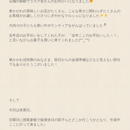
店舗の移動でラスク堂さんのお向かいになりました
東かがわの美味しいお店がたくさん、こんな寒さに関わらずたくさんの
お客様がお越しくださりにぎやかなマルシェになりました
大内小の子たちも寒い中ボランティアをがんばっていました
去年店のお手伝いをしてくれた子が、「去年ここのお手伝いした～！」
と言いながらお菓子を買いに来てくれました(*^_^*)
東かがわ活性隊のみなさま、前日からの会場準備などなど見えない部分
でもありがとうございました！
そして
今日は休業日。
日曜日に授業参観で振替休日の双子らとどこか行こうかとなり、午前中
ここに行って来ました↓