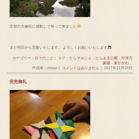
圧巻の大傘松に感動して帰って来ました
また明日から営業いたします。 よろしくお願いいたします
カテゴリー：
日々のこと
｜ タグ：
とらマルシェ，とらまる公園，中津万
象園，東かがわ，
作成者：misan｜
コメントはありません
｜ 2017年11月20日
完売御礼