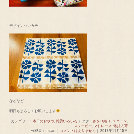
デザインハンカチ
などなど
明日もよろしくお願いします
カテゴリー：
本日のおやつ
,
雑貨いろいろ
｜ タグ：
さをり織り
,
スコーン
,
スヌーピー
,
マドレーヌ
,
雑貨入荷
作成者：misan｜
コメントはありません
｜ 2017年11月15日