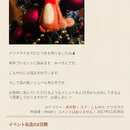
クリスマスまでひとつきを切りましたね
毎年プレゼントに悩みます、みーさんです。
しもやけにも悩まされています。
そして店の新メニューも考え中です。
お客様に喜んでいただけるようなメニューをと12月からお出しできるよ
う思案しておりますので、お楽しみに
カテゴリー：
未分類
｜ タグ：
しもやけ
,
クリスマス
作成者：misan｜
コメントはありません
｜ 2017年11月28日
イベント出店の2日間