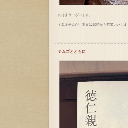
おはようございます。
すみませんが、本日は10時から営業いたしま
テムズとともに