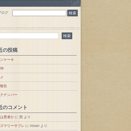
ブログ
近の投稿
ンケーキ
周年
メ
報告
クナンバー
近のコメント
は悪者か
に
熊
より
ズマリーサブレ
に
misan
より