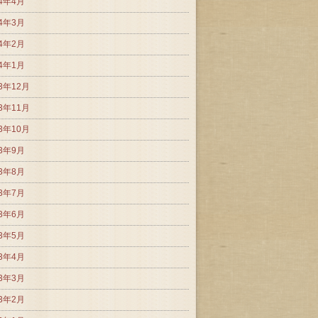
24年4月
24年3月
24年2月
24年1月
23年12月
23年11月
23年10月
23年9月
23年8月
23年7月
23年6月
23年5月
23年4月
23年3月
23年2月