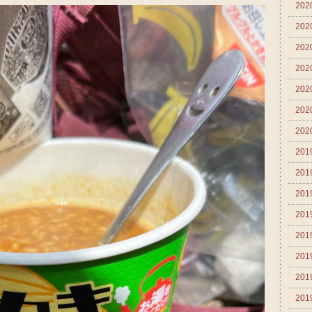
20
20
20
20
20
20
20
20
20
20
20
20
20
20
20