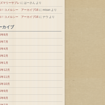
ズマリーサブレ
に
はーさん
より
rci！コメルシー アーカイブ16
に
misan
より
rci！コメルシー アーカイブ16
に
ナウ
より
ーカイブ
26年8月
26年7月
26年4月
26年2月
26年1月
25年12月
25年11月
25年10月
25年9月
25年8月