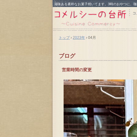
滋味ある素朴なお菓子焼いてます。3時のおやつに、
コ
トップ
›
2023年
›
04月
ブログ
営業時間の変更