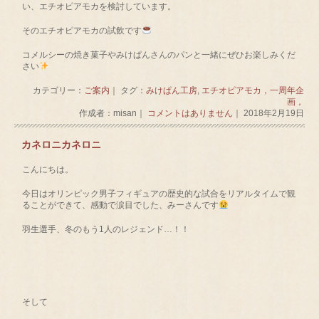
い、エチオピアモカを検討しています。
そのエチオピアモカの試飲です
コメルシーの焼き菓子やみけぱんさんのパンと一緒にぜひお楽しみくだ
さい
カテゴリー：
ご案内
｜ タグ：
みけぱん工房
,
エチオピアモカ，一周年企
画，
作成者：misan｜
コメントはありません
｜ 2018年2月19日
カネロニカネロニ
こんにちは。
今日はオリンピック男子フィギュアの歴史的な試合をリアルタイムで観
ることができて、感動で涙目でした、みーさんです
羽生選手、冬のもう1人のレジェンド…！！
そして