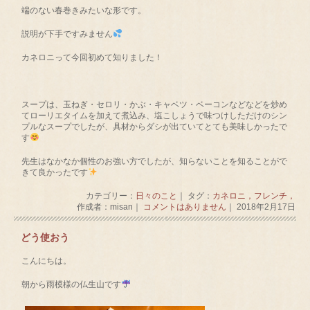
端のない春巻きみたいな形です。
説明が下手ですみません
カネロニって今回初めて知りました！
スープは、玉ねぎ・セロリ・かぶ・キャベツ・ベーコンなどなどを炒め
てローリエタイムを加えて煮込み、塩こしょうで味つけしただけのシン
プルなスープでしたが、具材からダシが出ていてとても美味しかったで
す
先生はなかなか個性のお強い方でしたが、知らないことを知ることがで
きて良かったです
カテゴリー：
日々のこと
｜ タグ：
カネロニ，フレンチ，
作成者：misan｜
コメントはありません
｜ 2018年2月17日
どう使おう
こんにちは。
朝から雨模様の仏生山です