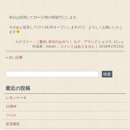
本日は所用にて16〜17時の間留守にします。
そのあと延長して17〜18:30オープンしますので、よろしくお願いいたし
ます
カテゴリー：
ご案内
,
本日のおやつ
｜ タグ：
アマンドショコラ
,
ロシェ
作成者：misan｜
コメントはありません
｜ 2018年2月13日
« 古い記事
最近の投稿
レモンケーキ
13周年
ツバメ
近況報告