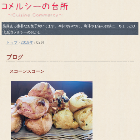
滋味ある素朴なお菓子焼いてます。3時のおやつに、珈琲やお茶のお供に、ちょっとひ
と息コメルシーのおかし
トップ
›
2018年
›
02月
ブログ
スコーンスコーン