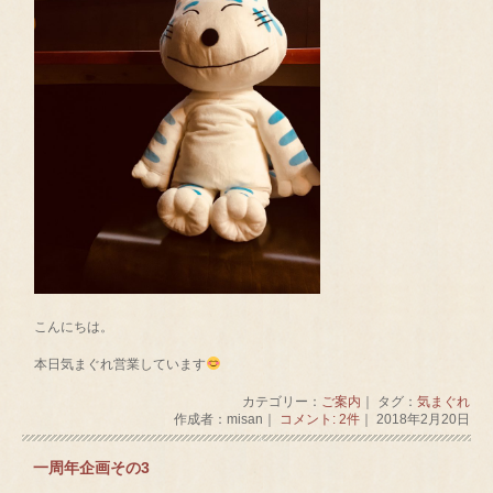
こんにちは。
本日気まぐれ営業しています
カテゴリー：
ご案内
｜ タグ：
気まぐれ
作成者：misan｜
コメント: 2件
｜ 2018年2月20日
一周年企画その3