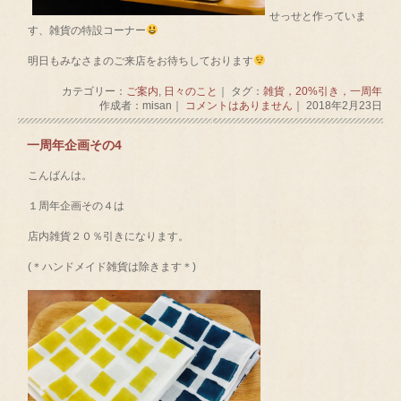
せっせと作っていま
す、雑貨の特設コーナー
明日もみなさまのご来店をお待ちしております
カテゴリー：
ご案内
,
日々のこと
｜ タグ：
雑貨，20%引き，一周年
作成者：misan｜
コメントはありません
｜ 2018年2月23日
一周年企画その4
こんばんは。
１周年企画その４は
店内雑貨２０％引きになります。
(＊ハンドメイド雑貨は除きます＊)