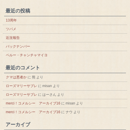
最近の投稿
13周年
ツバメ
近況報告
バックナンバー
ペルー・チャンチャマイヨ
最近のコメント
クマは悪者か
に
熊
より
ローズマリーサブレ
に
misan
より
ローズマリーサブレ
に
はーさん
より
merci！コメルシー アーカイブ16
に
misan
より
merci！コメルシー アーカイブ16
に
ナウ
より
アーカイブ