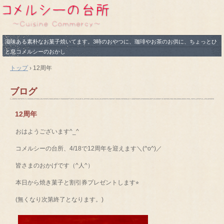
滋味ある素朴なお菓子焼いてます。3時のおやつに、珈琲やお茶のお供に、ちょっとひ
と息コメルシーのおかし
トップ
›
12周年
ブログ
12周年
おはようございます^_^
コメルシーの台所、4/18で12周年を迎えます＼(^o^)／
皆さまのおかげです（^人^）
本日から焼き菓子と割引券プレゼントします⭐︎
(無くなり次第終了となります。)