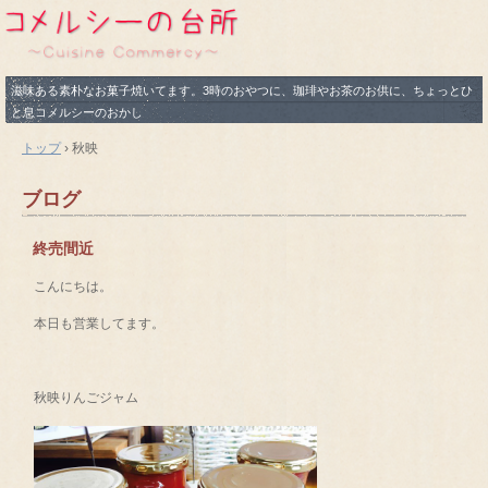
滋味ある素朴なお菓子焼いてます。3時のおやつに、珈琲やお茶のお供に、ちょっとひ
と息コメルシーのおかし
トップ
›
秋映
ブログ
終売間近
こんにちは。
本日も営業してます。
秋映りんごジャム