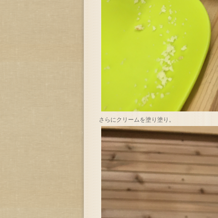
さらにクリームを塗り塗り。