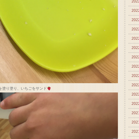
20
20
20
20
20
20
20
20
20
20
を塗り塗り、いちごをサンド
20
20
20
20
20