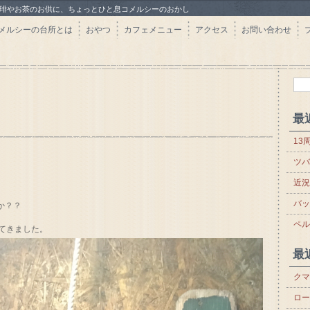
珈琲やお茶のお供に、ちょっとひと息コメルシーのおかし
メルシーの台所とは
おやつ
カフェメニュー
アクセス
お問い合わせ
最
13
ツバ
近況
バッ
か？？
ペル
てきました。
最
クマ
ロー