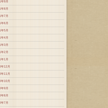
21年9月
21年8月
21年7月
21年6月
21年5月
21年4月
21年3月
21年2月
21年1月
20年12月
20年11月
20年10月
20年9月
20年8月
20年7月