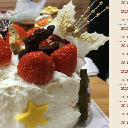
20
20
20
20
20
20
20
20
20
20
20
20
20
20
20