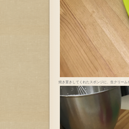
焼き置きしてくれたスポンジに、生クリーム