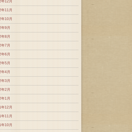
22年12月
22年11月
22年10月
22年9月
22年8月
22年7月
22年6月
22年5月
22年4月
22年3月
22年2月
22年1月
21年12月
21年11月
21年10月