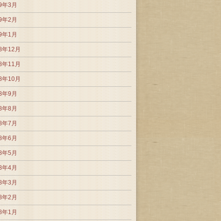
19年3月
19年2月
19年1月
18年12月
18年11月
18年10月
18年9月
18年8月
18年7月
18年6月
18年5月
18年4月
18年3月
18年2月
18年1月