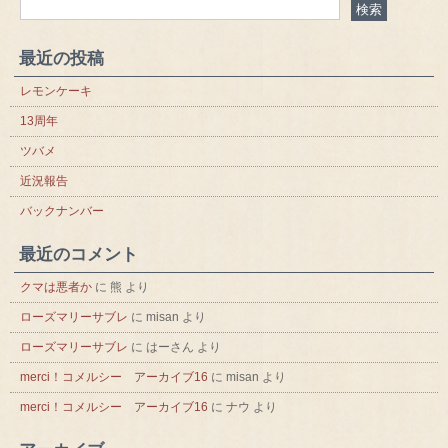
最近の投稿
レモンケーキ
13周年
ツバメ
近況報告
バックナンバー
最近のコメント
クマは悪者か
に
熊
より
ローズマリーサブレ
に
misan
より
ローズマリーサブレ
に
はーさん
より
merci！コメルシー アーカイブ16
に
misan
より
merci！コメルシー アーカイブ16
に
ナウ
より