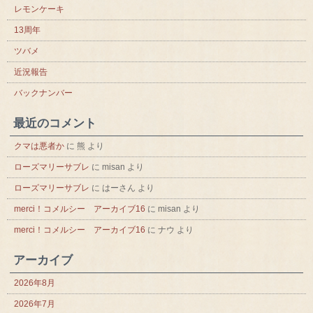
レモンケーキ
13周年
ツバメ
近況報告
バックナンバー
最近のコメント
クマは悪者か
に
熊
より
ローズマリーサブレ
に
misan
より
ローズマリーサブレ
に
はーさん
より
merci！コメルシー アーカイブ16
に
misan
より
merci！コメルシー アーカイブ16
に
ナウ
より
アーカイブ
2026年8月
2026年7月