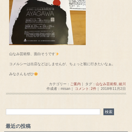
山なみ芸術祭、面白そうです
コメルシーは出店などはしませんが、ちょっと観に行きたいなぁ。
みなさんもぜひ
カテゴリー：
ご案内
｜ タグ：
山なみ芸術祭
,
綾川
作成者：misan｜
コメント: 2件
｜ 2018年11月2日
最近の投稿