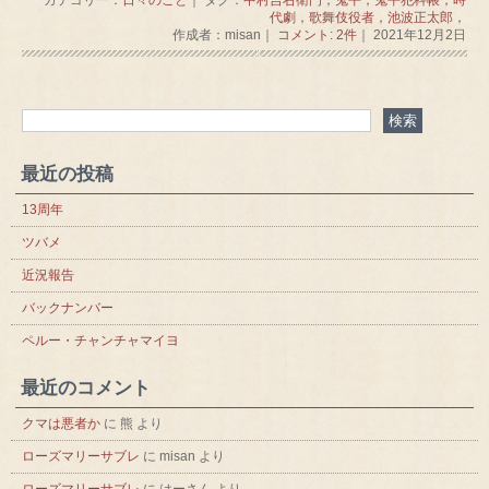
代劇，歌舞伎役者，池波正太郎，
作成者：misan｜
コメント: 2件
｜ 2021年12月2日
最近の投稿
13周年
ツバメ
近況報告
バックナンバー
ペルー・チャンチャマイヨ
最近のコメント
クマは悪者か
に
熊
より
ローズマリーサブレ
に
misan
より
ローズマリーサブレ
に
はーさん
より