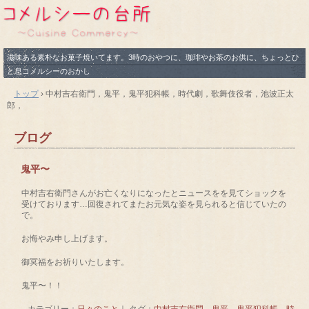
滋味ある素朴なお菓子焼いてます。3時のおやつに、珈琲やお茶のお供に、ちょっとひ
と息コメルシーのおかし
トップ
›
中村吉右衛門，鬼平，鬼平犯科帳，時代劇，歌舞伎役者，池波正太
郎，
ブログ
鬼平〜
中村吉右衛門さんがお亡くなりになったとニュースをを見てショックを
受けております…回復されてまたお元気な姿を見られると信じていたの
で。
お悔やみ申し上げます。
御冥福をお祈りいたします。
鬼平〜！！
カテゴリー：
日々のこと
｜ タグ：
中村吉右衛門，鬼平，鬼平犯科帳，時