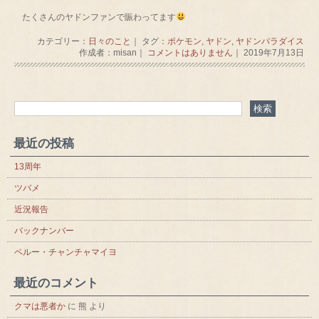
たくさんのヤドンファンで賑わってます
カテゴリー：
日々のこと
｜ タグ：
ポケモン
,
ヤドン
,
ヤドンパラダイス
作成者：misan｜
コメントはありません
｜ 2019年7月13日
最近の投稿
13周年
ツバメ
近況報告
バックナンバー
ペルー・チャンチャマイヨ
最近のコメント
クマは悪者か
に
熊
より