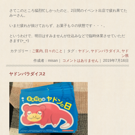
さてこのところ猛烈忙しかったのと、2日間のイベント出店で疲れ果てた
みーさん。
いまだ疲れが抜けておらず、お菓子も０の状態です・・・。
というわけで、明日はすみませんが仕込みなどで臨時休業させていただ
きます(>_<)
カテゴリー：
ご案内
,
日々のこと
｜ タグ：
ヤドン
,
ヤドンパラダイス
,
ヤド
ン県
作成者：misan｜
コメントはありません
｜ 2019年7月16日
ヤドンパラダイス2