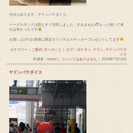
今日も出てます、ヤドンパラダイス。
ベーグルサンドは割とすぐ完売しました…すみません
もっと焼いて来
れば良かったです
お買い上げのお客様に限定オリジナルステッカープレゼントしてます
カテゴリー：
ご案内
,
日々のこと
｜ タグ：
ポケモン
,
ヤドン
,
ヤドンパラダ
イス
作成者：misan｜
コメントはありません
｜ 2019年7月14日
ヤドンパラダイス