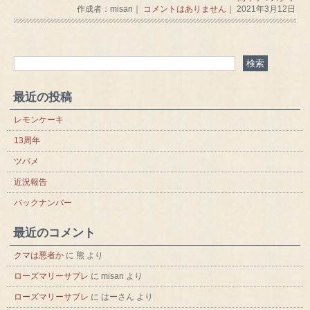
作成者：misan｜
コメントはありません
｜ 2021年3月12日
最近の投稿
レモンケーキ
13周年
ツバメ
近況報告
バックナンバー
最近のコメント
クマは悪者か
に
熊
より
ローズマリーサブレ
に
misan
より
ローズマリーサブレ
に
はーさん
より