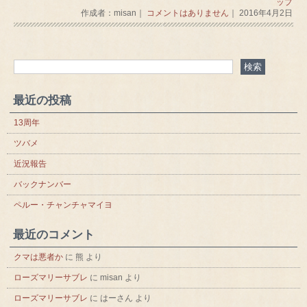
ップ
作成者：misan｜
コメントはありません
｜ 2016年4月2日
最近の投稿
13周年
ツバメ
近況報告
バックナンバー
ペルー・チャンチャマイヨ
最近のコメント
クマは悪者か
に
熊
より
ローズマリーサブレ
に
misan
より
ローズマリーサブレ
に
はーさん
より