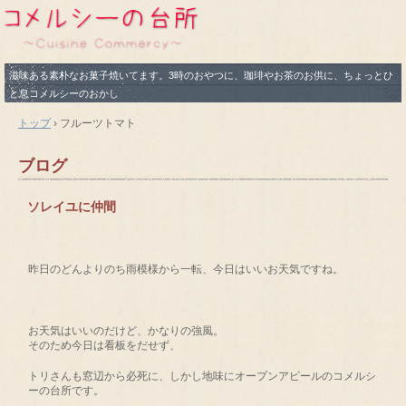
滋味ある素朴なお菓子焼いてます。3時のおやつに、珈琲やお茶のお供に、ちょっとひ
と息コメルシーのおかし
トップ
›
フルーツトマト
ブログ
ソレイユに仲間
昨日のどんよりのち雨模様から一転、今日はいいお天気ですね。
お天気はいいのだけど、かなりの強風。
そのため今日は看板をだせず、
トリさんも窓辺から必死に、しかし地味にオープンアピールのコメルシ
ーの台所です。