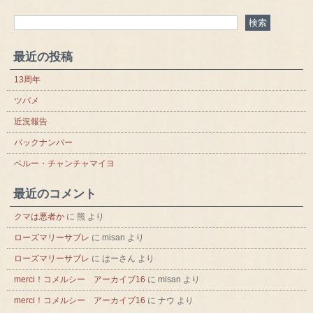
最近の投稿
13周年
ツバメ
近況報告
バックナンバー
ペルー・チャンチャマイヨ
最近のコメント
クマは悪者か
に
熊
より
ローズマリーサブレ
に
misan
より
ローズマリーサブレ
に
はーさん
より
merci！コメルシー アーカイブ16
に
misan
より
merci！コメルシー アーカイブ16
に
ナウ
より