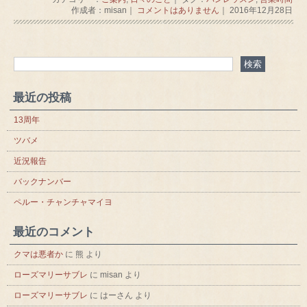
作成者：misan｜
コメントはありません
｜ 2016年12月28日
最近の投稿
13周年
ツバメ
近況報告
バックナンバー
ペルー・チャンチャマイヨ
最近のコメント
クマは悪者か
に
熊
より
ローズマリーサブレ
に
misan
より
ローズマリーサブレ
に
はーさん
より