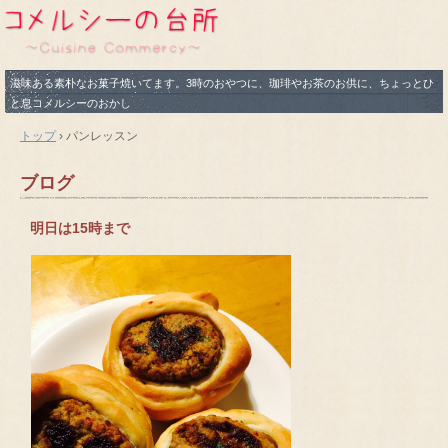
滋味ある素朴なお菓子焼いてます。3時のおやつに、珈琲やお茶のお供に、ちょっとひ
と息コメルシーのおかし
トップ
›
パンレッスン
ブログ
明日は15時まで