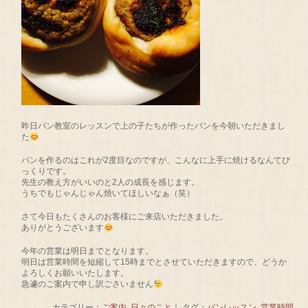
昨日パン教室のレッスンで上の子たちが作ったパンを今朝いただきまし
た
パンを作るのはこれが2度目なのですが、こんなに上手に焼けるなんてび
っくりです。
先生の教え方がいいのと2人の成長を感じます。
うちでもじゃんじゃん焼いてほしいなぁ（笑）
さて今日もたくさんのお客様にご来店いただきました。
ありがとうございます
今年の営業は明日までとなります。
明日は営業時間を短縮して15時までとさせていただきますので、どうか
よろしくお願いいたします。
急遽のご案内で申し訳ごさいません
カテゴリー：
ご案内
,
日々のこと
｜ タグ：
パンレッスン
,
営業時間