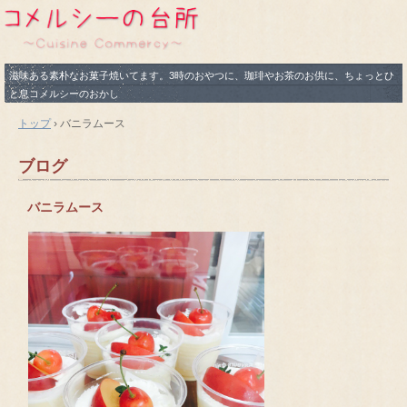
滋味ある素朴なお菓子焼いてます。3時のおやつに、珈琲やお茶のお供に、ちょっとひ
と息コメルシーのおかし
トップ
›
バニラムース
ブログ
バニラムース