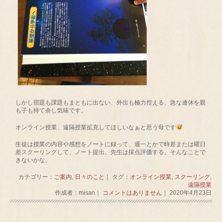
しかし宿題も課題もまともに出ない、外出も極力控える、急な連休を親
も子も持て余し気味です。
オンライン授業、遠隔授業拡充してほしいなぁと思う母です
生徒は授業の内容や感想をノートに録って、週一とかで時差または曜日
差スクーリングして、ノート提出、先生は採点評価する。そんなことで
きないかな。
カテゴリー：
ご案内
,
日々のこと
｜ タグ：
オンライン授業
,
スクーリング
,
遠隔授業
作成者：misan｜
コメントはありません
｜ 2020年4月23日