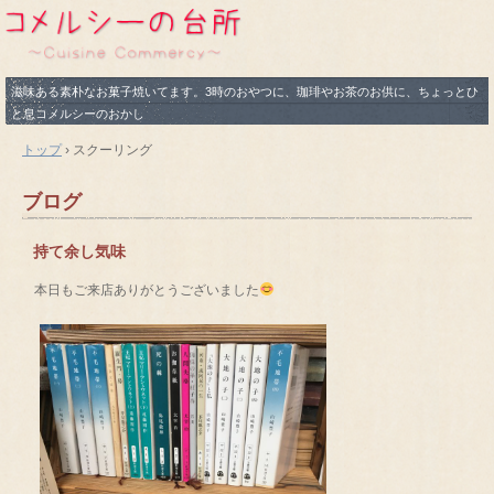
滋味ある素朴なお菓子焼いてます。3時のおやつに、珈琲やお茶のお供に、ちょっとひ
と息コメルシーのおかし
トップ
›
スクーリング
ブログ
持て余し気味
本日もご来店ありがとうございました