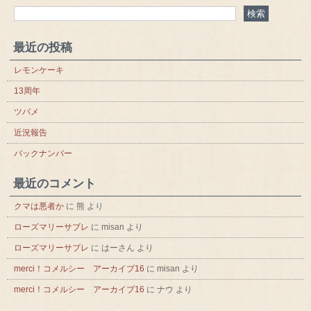
最近の投稿
レモンケーキ
13周年
ツバメ
近況報告
バックナンバー
最近のコメント
クマは悪者か
に
熊
より
ローズマリーサブレ
に
misan
より
ローズマリーサブレ
に
はーさん
より
merci！コメルシー アーカイブ16
に
misan
より
merci！コメルシー アーカイブ16
に
ナウ
より