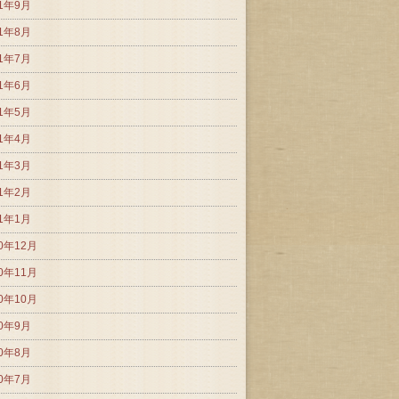
21年9月
21年8月
21年7月
21年6月
21年5月
21年4月
21年3月
21年2月
21年1月
20年12月
20年11月
20年10月
20年9月
20年8月
20年7月