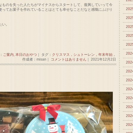
20
なものを失った人たちがマイナスからスタートして、復興していって今
20
使ってお菓子を作れていることはとても幸せなことだなと感慨にふけり
20
たい。
20
20
20
20
：
ご案内
,
本日のおやつ
｜ タグ：
クリスマス，シュトーレン，年末年始，
作成者：misan｜
コメントはありません
｜ 2021年12月2日
20
20
20
20
20
20
20
20