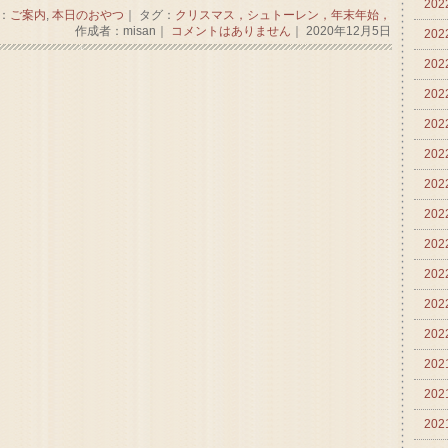
20
：
ご案内
,
本日のおやつ
｜ タグ：
クリスマス，シュトーレン，年末年始，
作成者：misan｜
コメントはありません
｜ 2020年12月5日
20
20
20
20
20
20
20
20
20
20
20
20
20
20