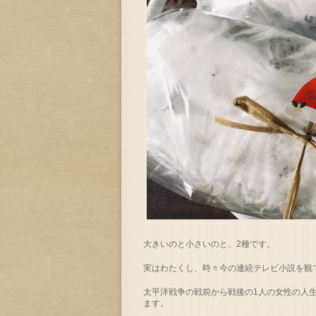
大きいのと小さいのと、2種です。
実はわたくし、時々今の連続テレビ小説を観
太平洋戦争の戦前から戦後の1人の女性の人生
ます。