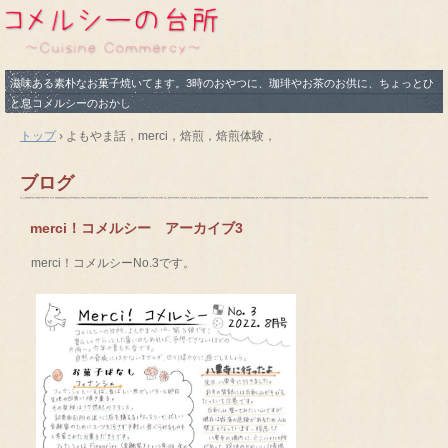
滋味ある素朴なお菓子焼いてます。3時のおやつに、珈琲やお茶のお供に、ちょっとひ
と息コメルシーのおかし
トップ
›
よもやま話，merci，焙煎，焙煎体験，
ブログ
merci！コメルシー アーカイブ3
merci！コメルシーNo.3です。