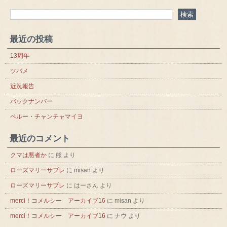
最近の投稿
13周年
ツバメ
近況報告
バックナンバー
ペルー・チャンチャマイヨ
最近のコメント
クマは悪者か
に
熊
より
ローズマリーサブレ
に
misan
より
ローズマリーサブレ
に
はーさん
より
merci！コメルシー アーカイブ16
に
misan
より
merci！コメルシー アーカイブ16
に
ナウ
より