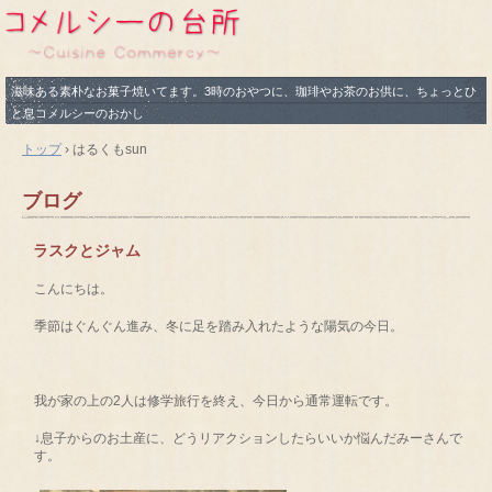
滋味ある素朴なお菓子焼いてます。3時のおやつに、珈琲やお茶のお供に、ちょっとひ
と息コメルシーのおかし
トップ
›
はるくもsun
ブログ
ラスクとジャム
こんにちは。
季節はぐんぐん進み、冬に足を踏み入れたような陽気の今日。
我が家の上の2人は修学旅行を終え、今日から通常運転です。
↓息子からのお土産に、どうリアクションしたらいいか悩んだみーさんで
す。