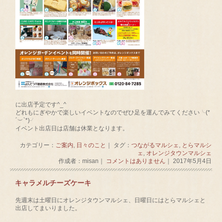
に出店予定です^_^
どれもにぎやかで楽しいイベントなのでぜひ足を運んでみてください╰(*
´︶`*)╯
イベント出店日は店舗は休業となります。
カテゴリー：
ご案内
,
日々のこと
｜ タグ：
つながるマルシェ
,
とらマルシ
ェ
,
オレンジタウンマルシェ
作成者：misan｜
コメントはありません
｜ 2017年5月4日
キャラメルチーズケーキ
先週末は土曜日にオレンジタウンマルシェ、日曜日にはとらマルシェと
出店してまいりました。