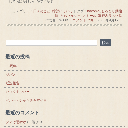
してお出かけいかがですか？
カテゴリー：
日々のこと
,
雑貨いろいろ
｜ タグ：
hacomo
,
しろとり動物
園
,
とらマルシェ
,
ストール
,
瀬戸内ラスク堂
作成者：misan｜
コメント: 2件
｜ 2016年4月12日
最近の投稿
13周年
ツバメ
近況報告
バックナンバー
ペルー・チャンチャマイヨ
最近のコメント
クマは悪者か
に
熊
より