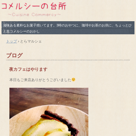
滋味ある素朴なお菓子焼いてます。3時のおやつに、珈琲やお茶のお供に、ちょっとひ
と息コメルシーのおかし
トップ
›
とらマルシェ
ブログ
夜カフェはやります
本日もご来店ありがとうございました