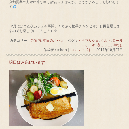
店舗営業の方が出来ず申し訳ありませんが、どうかよろしくお願いしま
す
12月にはまた夜カフェを再開、くちぶえ世界チャンピオンも再登場しま
すのでお楽しみに（＾＿＾）☆
カテゴリー：
ご案内
,
本日のおやつ
｜ タグ：
とらマルシェ
,
タルト
,
ロール
ケーキ
,
夜カフェ
,
洋なし
作成者：misan｜
コメント: 2件
｜ 2017年10月27日
明日はお店にいます