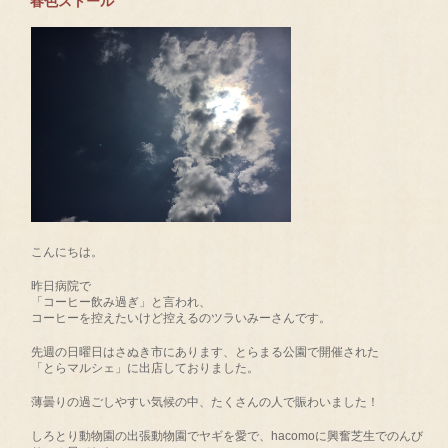
春色ストール
こんにちは。
昨日病院で
「コーヒー飲み過ぎ」と言われ、
コーヒーを控えたいけど控えるのツラいみーさんです。
先週の日曜日はさぬき市にあります、とらまる公園で開催された
「とらマルシェ」に出店しておりました。
薄曇りの過ごしやすい気候の中、たくさんの人で賑わいました！
しろとり動物園の出張動物園でヤギを愛で、hacomoに興奮芝生でのんび