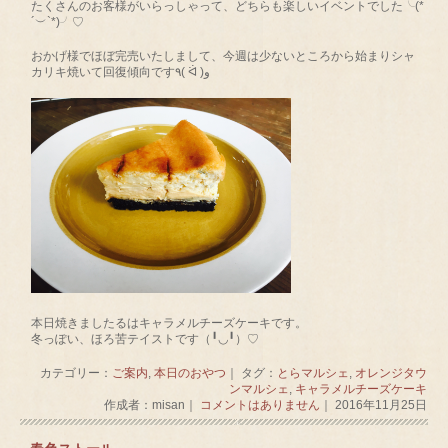
たくさんのお客様がいらっしゃって、どちらも楽しいイベントでした╰(*
´︶`*)╯♡
おかげ様でほぼ完売いたしまして、今週は少ないところから始まりシャ
カリキ焼いて回復傾向です٩( ᐛ )و
本日焼きましたるはキャラメルチーズケーキです。
冬っぽい、ほろ苦テイストです（╹◡╹）♡
カテゴリー：
ご案内
,
本日のおやつ
｜ タグ：
とらマルシェ
,
オレンジタウ
ンマルシェ
,
キャラメルチーズケーキ
作成者：misan｜
コメントはありません
｜ 2016年11月25日