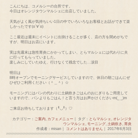
こんにちは、コメルシーの台所です。
今日はオレンジタウンマルシェに出店していました。
天気がよく風が気持ちいい1日の中でいろいろなお客様とお話ができて楽
しかったです(о´∀`о)
ここ最近は週末にイベントに出掛けることが多く、店の方を閉めがちで
すが、明日はお店にいます。
実は先週末は急性胃炎にかかってしまい、とらマルシェには代わりに夫
に行ってもらっていました。
楽しみにしていたゆえ、行けなくて残念でした…涙目
明日は
8時オープンでモーニングサービスしていますので、休日の朝ごはんにぜ
ひぜひご利用ください（＾＿＾）☆
モーニングにはパンの代わりに土鍋炊きごはんのおにぎりもご用意して
いますので、パンよりもごはん！と言う方はお声かけくださいm(_ _)m
ご来店お待ちしております（╹◡╹）♡
カテゴリー：
ご案内
,
カフェメニュー
｜ タグ：
とらマルシェ
,
オレンジタ
ウンマルシェ
,
モーニング
,
土鍋炊き
,
胃炎
作成者：misan｜
コメントはありません
｜ 2017年6月3日