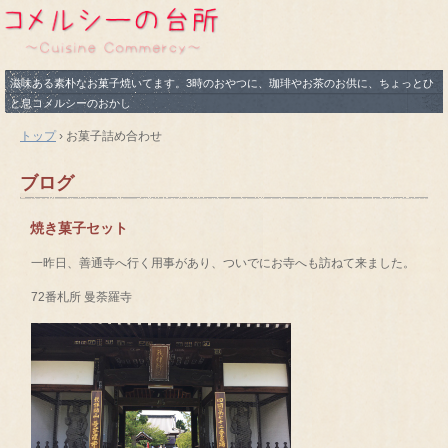
滋味ある素朴なお菓子焼いてます。3時のおやつに、珈琲やお茶のお供に、ちょっとひ
と息コメルシーのおかし
トップ
›
お菓子詰め合わせ
ブログ
焼き菓子セット
一昨日、善通寺へ行く用事があり、ついでにお寺へも訪ねて来ました。
72番札所 曼荼羅寺