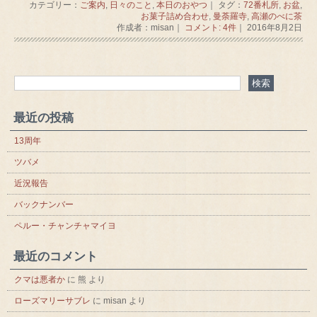
カテゴリー：
ご案内
,
日々のこと
,
本日のおやつ
｜ タグ：
72番札所
,
お盆
,
お菓子詰め合わせ
,
曼荼羅寺
,
高瀬のべに茶
作成者：misan｜
コメント: 4件
｜ 2016年8月2日
最近の投稿
13周年
ツバメ
近況報告
バックナンバー
ペルー・チャンチャマイヨ
最近のコメント
クマは悪者か
に
熊
より
ローズマリーサブレ
に
misan
より