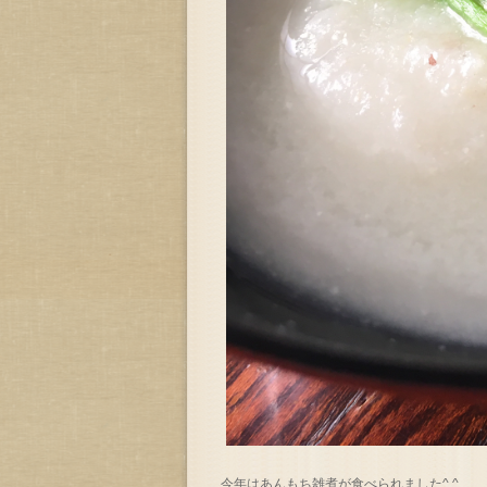
今年はあんもち雑煮が食べられました^ ^