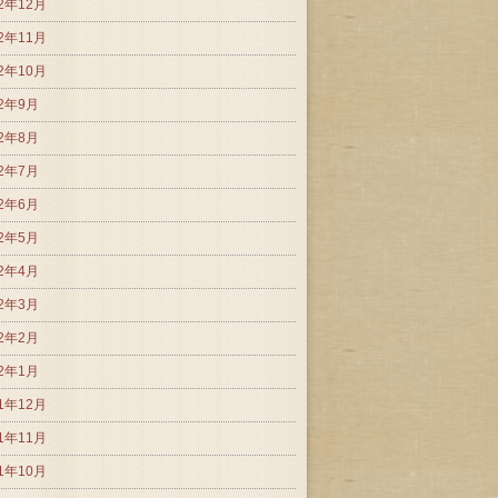
22年12月
22年11月
22年10月
22年9月
22年8月
22年7月
22年6月
22年5月
22年4月
22年3月
22年2月
22年1月
21年12月
21年11月
21年10月