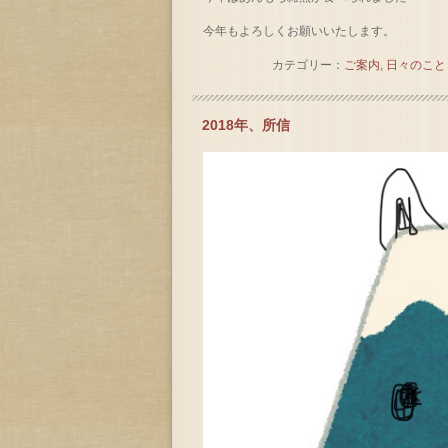
今年もよろしくお願いいたします。
カテゴリー：
ご案内
,
日々のこと
2018年、所信