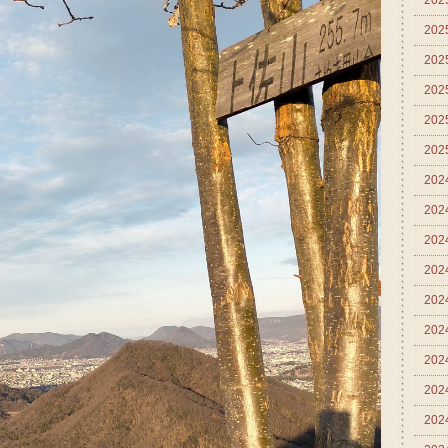
20
20
20
20
20
20
20
20
20
20
20
20
20
20
20