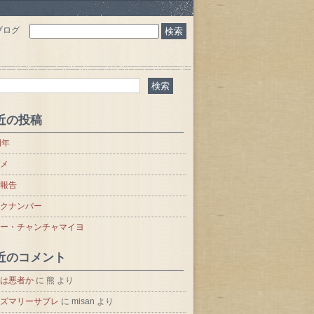
ブログ
近の投稿
周年
メ
報告
クナンバー
ー・チャンチャマイヨ
近のコメント
は悪者か
に
熊
より
ズマリーサブレ
に
misan
より