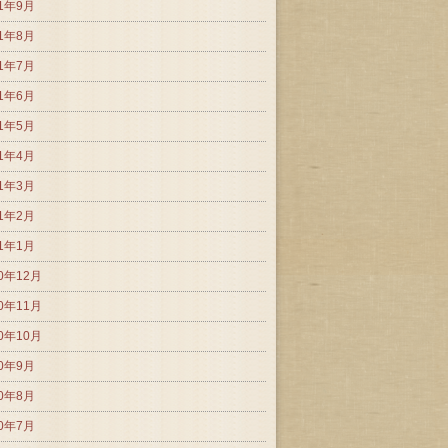
21年9月
21年8月
21年7月
21年6月
21年5月
21年4月
21年3月
21年2月
21年1月
20年12月
20年11月
20年10月
20年9月
20年8月
20年7月