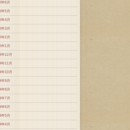
20年6月
20年5月
20年4月
20年3月
20年2月
20年1月
19年12月
19年11月
19年10月
19年9月
19年8月
19年7月
19年6月
19年5月
19年4月