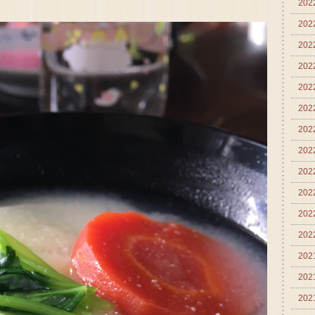
20
20
20
20
20
20
20
20
20
20
20
20
20
20
20