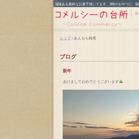
滋味ある素朴なお菓子焼いてます。3時のおやつに、
コ
トップ
›
あんもち雑煮
ブログ
新年
あけましておめでとうございます
動
画
プ
レ
ー
ヤ
ー