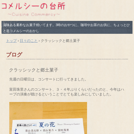
滋味ある素朴なお菓子焼いてます。3時のおやつに、珈琲やお茶のお供に、ちょっとひ
と息コメルシーのおかし
トップ
›
日々のこと
›
クラッシックと郷土菓子
ブログ
クラッシックと郷土菓子
先週の日曜日は、コンサートに行ってきました。
富田珠里さんのコンサート、３・４年ぶりくらいだったのと、今年はハ
ープの演奏が聴けるということでとても楽しみにしていました。