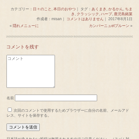
カテゴリー：
日々のこと
,
本日のおやつ
｜ タグ：
あくまき
,
かるかん
,
ちま
き
,
クラッシック
,
ハープ
,
鹿児島銘菓
作成者：misan｜
コメントはありません
｜ 2017年8月1日
«
隠れメニューに
カンパーニュetプルーン
»
コメントを残す
名前
次回のコメントで使用するためブラウザーに自分の名前、メールアド
レス、サイトを保存する。
日本語が含まれない投稿は無視されますのでご注意ください。（スパム対