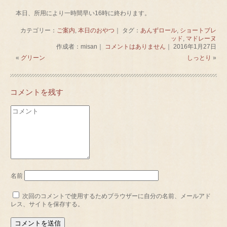
本日、所用により一時間早い16時に終わります。
カテゴリー：
ご案内
,
本日のおやつ
｜ タグ：
あんずロール
,
ショートブレ
ッド
,
マドレーヌ
作成者：misan｜
コメントはありません
｜ 2016年1月27日
«
グリーン
しっとり
»
コメントを残す
名前
次回のコメントで使用するためブラウザーに自分の名前、メールアド
レス、サイトを保存する。