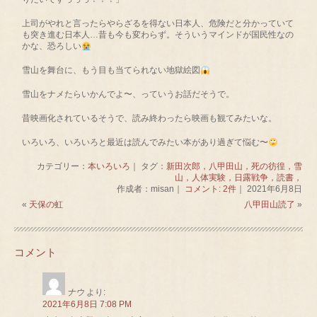
上司がやれと言ったらやらざるを得ない日本人、危険だと分かっていて
も突き進む日本人…昔も今も変わらず。そういうマインドが国民性なの
かな、恐ろしい
雪山を舞台に、もう目も当てられない地獄絵図
雪山をナメたらいかんでよ〜、っていうお話だそうで。
昔映画化されているそうで、読み終わったら映画も観てみたいな。
いろいろ、いろいろと最近は読んでみたい本があり過ぎて悩む〜
カテゴリー：
本いろいろ
｜ タグ：
新田次郎，八甲田山，死の彷徨，雪
山，人体実験，日露戦争，読書，
作成者：misan｜
コメント: 2件
｜ 2021年6月8日
«
天保の虹
八甲田山読了
»
コメント
ナウ
より:
2021年6月8日 7:08 PM