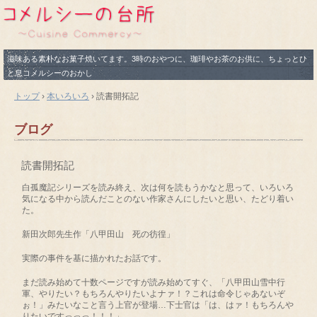
滋味ある素朴なお菓子焼いてます。3時のおやつに、珈琲やお茶のお供に、ちょっとひ
と息コメルシーのおかし
トップ
›
本いろいろ
›
読書開拓記
ブログ
読書開拓記
白孤魔記シリーズを読み終え、次は何を読もうかなと思って、いろいろ
気になる中から読んだことのない作家さんにしたいと思い、たどり着い
た。
新田次郎先生作「八甲田山 死の彷徨」
実際の事件を基に描かれたお話です。
まだ読み始めて十数ページですが読み始めてすぐ、「八甲田山雪中行
軍、やりたい？もちろんやりたいよナァ！？これは命令じゃあないぞ
ぉ！」みたいなこと言う上官が登場…下士官は「は、はァ！もちろんや
りたいですっっっ！！！」