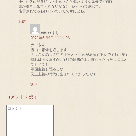
小生が冬山登る時も下士官さんと似たような気分です(笑)
誰か引き止めてくれないかな(´・ω・`)って感じで。
指示されてるわけじゃないんですけどね。
返信
misan
より:
2021年6月9日 11:11 PM
ナウさん
雪山、想像を絶します
ナウさんの心の中の上官と下士官が葛藤するんですね（笑）
憧れはありますが、3月の残雪の山も怖かったわたしにはと
てもとても
軍国主義も恐ろしや
民主主義の時代に生まれてよかったです
返信
コメントを残す