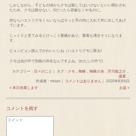
しかしながら、子どもの頃からクモは殺してはいけないといい聞かされ
たため、クモは殺せない。Gだったら容赦なくやるのに。
何ならハエトリグモくらいならばそっと手の内に入れて外に出してあげ
ています。
じっくりと見てみるとけっこう愛嬌があり、愛着も湧きそうになりま
す。
ピョンピョン跳んでかわいいしね（ハエトリグモに限る)
クモは虫の中で別格の存在なんですよね。(わたしの中で)
カテゴリー：
日々のこと
｜ タグ：
クモ，蜘蛛，蜘蛛の糸，芥川龍之介，
盛夏，
作成者：misan｜
コメントはありません
｜ 2020年8月6日
«
本日休業します
お盆
»
コメントを残す