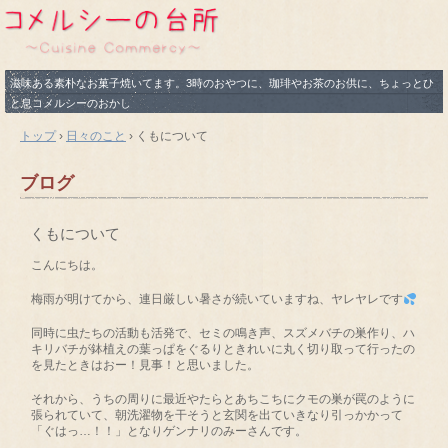
滋味ある素朴なお菓子焼いてます。3時のおやつに、珈琲やお茶のお供に、ちょっとひ
と息コメルシーのおかし
トップ
›
日々のこと
›
くもについて
ブログ
くもについて
こんにちは。
梅雨が明けてから、連日厳しい暑さが続いていますね、ヤレヤレです
同時に虫たちの活動も活発で、セミの鳴き声、スズメバチの巣作り、ハ
キリバチが鉢植えの葉っぱをぐるりときれいに丸く切り取って行ったの
を見たときはおー！見事！と思いました。
それから、うちの周りに最近やたらとあちこちにクモの巣が罠のように
張られていて、朝洗濯物を干そうと玄関を出ていきなり引っかかって
「ぐはっ…！！」となりゲンナリのみーさんです。