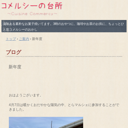
滋味ある素朴なお菓子焼いてます。3時のおやつに、珈琲やお茶のお供に、ちょっとひ
と息コメルシーのおかし
トップ
›
ご案内
›
新年度
ブログ
新年度
おはようございます。
4月7日は暖かくおだやかな陽気の中、とらマルシェに参加することがで
きました。