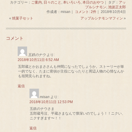
カテゴリー：
ご案内
,
日々のこと
,
本いろいろ
,
本日のおやつ
｜ タグ：
アッ
プルシナモン
,
池波正太郎
作成者：misan｜
コメント: 2件
｜ 2018年10月4日
«
焼菓子セット
アップルシナモンマフィン
»
コメント
五鉄のナウ
より:
2018年10月11日 6:52 AM
五郎蔵とかおまささんも仲間になったでしょうか。ストーリーが単
一的でなく、たまに密偵が主役になったりと周辺人物の心情なんか
も垣間見られますね。
返信
misan
より:
2018年10月11日 12:53 PM
五鉄のナウさま
五郎蔵号泣、平蔵さまなんて懐深いのでしょう！！ニクい、
ニクすぎます〜！！
返信