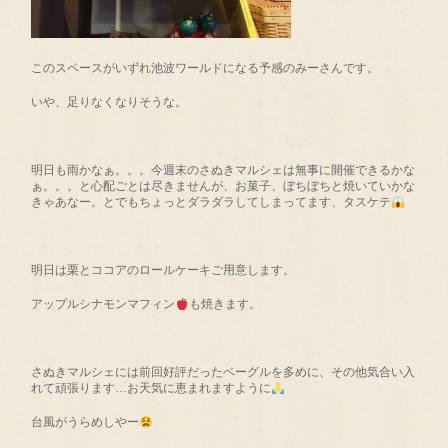
このスペースがいずれ池波ワールドになる予感のみーさんです。
いや、足りなくなりそうな。
明日も雨かなぁ。。。今週末のさぬきマルシェは無事に開催できるかな
ぁ。。。と心配ごとは尽きませんが、お菓子、ぼちぼちと焼いていかな
きゃあなー。とでもちょっとダラダラしてしまってます、タスケテ
明日は栗とココアのロールケーキご用意します。
アップルシナモンマフィン
も焼きます。
さぬきマルシェには前回好評だったベーグルを多めに、その他気合い入
れて頑張ります…お天気に恵まれますように
台風がうらめしやー