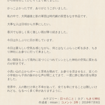
から頭を出してひとりでよく観てました。
かっこよかったです、ありがとうございました。
私の中で、大岡越後と影の軍団は時代劇の双璧をなす作品です。
大事な人は日頃から大事にしたい。
香川でも珍しく長く激しい雨が降り続きました。
今日は久しぶりに日が差しています。
今日は夏らしい空気を感じながら、何とはなくぶらっと町を歩き、ちき
り神社にお参りに行って来ました。
長い階段を上って境内に近づくにつれてシンとした神社の空気に変わる
のが好きです。
小高い山の上からボーっと景色を眺めて、お参りを済ませると、近くの
小学校から子供の賑やかな声が聞こえてきて、一度に静と動の音を聞き
ました。
世界中、人の数だけ幸と不幸があって、全てを幸にすることは難しいけ
れども、なるべく多く幸がありますように。
カテゴリー：
日々のこと
｜ タグ：
ちきり神社
作成者：misan｜
コメント: 2件
｜ 2018年7月9日