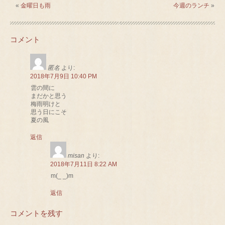
«
金曜日も雨
今週のランチ
»
コメント
匿名
より:
2018年7月9日 10:40 PM
雲の間に
まだかと思う
梅雨明けと
思う日にこそ
夏の風
返信
misan
より:
2018年7月11日 8:22 AM
m(_ _)m
返信
コメントを残す