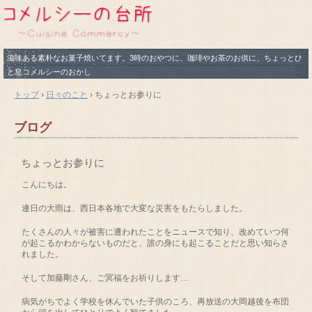
滋味ある素朴なお菓子焼いてます。3時のおやつに、珈琲やお茶のお供に、ちょっとひ
と息コメルシーのおかし
トップ
›
日々のこと
›
ちょっとお参りに
ブログ
ちょっとお参りに
こんにちは。
連日の大雨は、西日本各地で大変な災害をもたらしました。
たくさんの人々が被害に遭われたことをニュースで知り、改めていつ何
が起こるかわからないものだと、誰の身にも起こることだと思い知らさ
れました。
そして加藤剛さん、ご冥福をお祈りします…
病気がちでよく学校を休んでいた子供のころ、再放送の大岡越後を布団