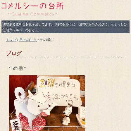
滋味ある素朴なお菓子焼いてます。3時のおやつに、珈琲やお茶のお供に、ちょっとひ
と息コメルシーのおかし
トップ
›
日々のこと
›
年の瀬に
ブログ
年の瀬に