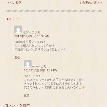
«
パン教室
お食事のご案内
»
コメント
ちびっこ
より:
2017年12月30日 10:36 AM
hacomo 可愛いですね！
どこで購入したのでしょうか？
干支飾りにバッチリですね！欲しいー！
返信
misan
より:
2017年12月30日 2:12 PM
ちびっこさん
これはあるルートから入手したものです（笑）
きっと88ショップでも手に入るかもですよ！
安くてかわいくて簡単に折れるし良いですよ
返信
コメントを残す