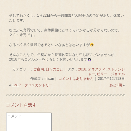
そしてわたくし、1月22日から一週間ほど入院手術の予定があり、休業い
たします。
なにぶん貧弱でして、実際回復にどれくらいかかるか分からないので、
２２～未定です。
なるべく早く復帰できるといいなぁとは思いますが
そんなこんなで、年初めから長期休業になり申し訳ございませんが、
2018年もコメルシーをよろしくお願いいたします
カテゴリー：
ご案内
,
日々のこと
｜ タグ：
2018
,
オネスティ
,
ストレンジ
ャー
,
ビリー・ジョエル
作成者：misan｜
コメントはありません
｜ 2017年12月18日
«
12/17 クロスカントリー
あと2回
»
コメントを残す