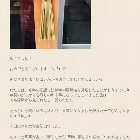
あけました！
おめでとうございます（╹◡╹）♡
みなさま年末年始はいかがお過ごしでしたでしょうか？
わたしは、今年の初詣で法然寺の寝釈迦を見逃したことがもうすでに今
年初のがっかり心残りの出来事になってしまいました(泣)
でも隙間から見られたし…見られたし…
あっという間に休みは終わり、日常に戻りましたがまた一年がんばりま
しょう(u_u)
今日は今年の営業初日でした。
ちょっと用事があって勝手ながら15時に早じまいさせていただきました