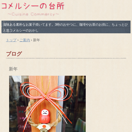
滋味ある素朴なお菓子焼いてます。3時のおやつに、珈琲やお茶のお供に、ちょっとひ
と息コメルシーのおかし
トップ
›
ご案内
›
新年
ブログ
新年