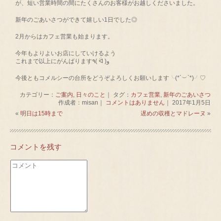
が、短い営業時間の間にたくさんのお客様がお越しくださいました。
新年のごあいさつができて嬉しい1日でした◎
2月からはカフェ営業も始まります。
今年もよりよいお店にしていけるよう
これまで以上にがんばります٩( ᐛ )و
今後ともコメルシーの台所をどうぞよろしくお願いします╰(*´︶`*)╯♡
カテゴリー：
ご案内
,
日々のこと
｜ タグ：
カフェ営業
,
新年のごあいさつ
作成者：misan｜
コメントはありません
｜ 2017年1月5日
«
明日は15時まで
遅めの収穫とマドレーヌ
»
コメントを残す