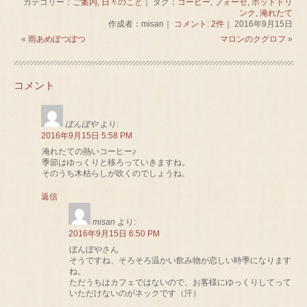
カテゴリー：
ご案内
,
日々のこと
｜ タグ：
コーヒー
,
フォーゼ
,
ホットドリ
ンク
,
淹れたて
作成者：misan｜
コメント: 2件
｜ 2016年9月15日
«
雨あめぽつぽつ
マロンのクグロフ
»
コメント
ぼんぼや
より:
2016年9月15日 5:58 PM
淹れたての熱いコーヒー♪
季節はゆっくりと移ろっていきますね。
そのうち木枯らしが吹くのでしょうね。
返信
misan
より:
2016年9月15日 6:50 PM
ぼんぼやさん
そうですね、そろそろ温かい飲み物が恋しい時季になります
ね。
ただうちはカフェではないので、お客様にゆっくりしてって
いただけないのがネックです（汗）