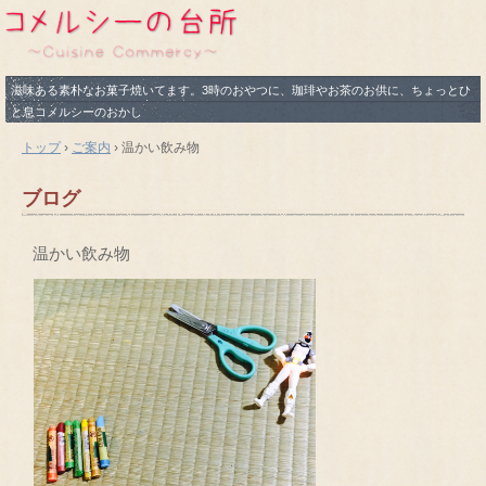
滋味ある素朴なお菓子焼いてます。3時のおやつに、珈琲やお茶のお供に、ちょっとひ
と息コメルシーのおかし
トップ
›
ご案内
›
温かい飲み物
ブログ
温かい飲み物