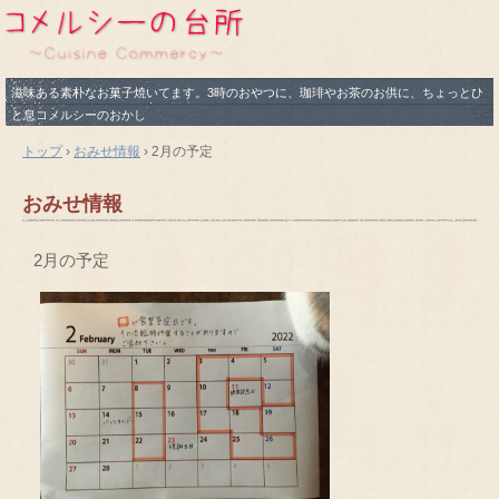
滋味ある素朴なお菓子焼いてます。3時のおやつに、珈琲やお茶のお供に、ちょっとひ
と息コメルシーのおかし
トップ
›
おみせ情報
›
2月の予定
おみせ情報
2月の予定