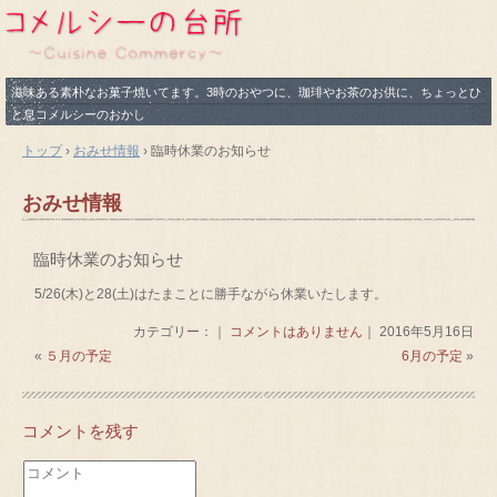
滋味ある素朴なお菓子焼いてます。3時のおやつに、珈琲やお茶のお供に、ちょっとひ
と息コメルシーのおかし
トップ
›
おみせ情報
›
臨時休業のお知らせ
おみせ情報
臨時休業のお知らせ
5/26(木)と28(土)はたまことに勝手ながら休業いたします。
カテゴリー：｜
コメントはありません
｜ 2016年5月16日
«
５月の予定
6月の予定
»
コメントを残す