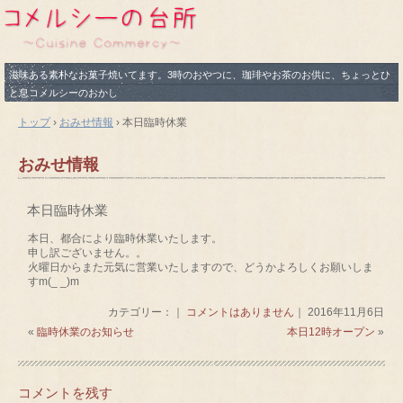
滋味ある素朴なお菓子焼いてます。3時のおやつに、珈琲やお茶のお供に、ちょっとひ
と息コメルシーのおかし
トップ
›
おみせ情報
›
本日臨時休業
おみせ情報
本日臨時休業
本日、都合により臨時休業いたします。
申し訳ございません。。
火曜日からまた元気に営業いたしますので、どうかよろしくお願いしま
すm(_ _)m
カテゴリー：｜
コメントはありません
｜ 2016年11月6日
«
臨時休業のお知らせ
本日12時オープン
»
コメントを残す