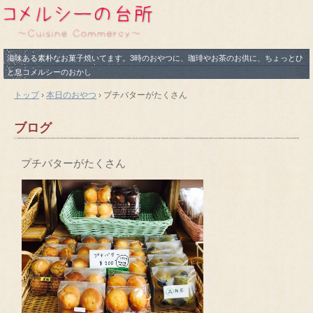
滋味ある素朴なお菓子焼いてます。3時のおやつに、珈琲やお茶のお供に、ちょっとひ
と息コメルシーのおかし
トップ
›
本日のおやつ
›
プチバターがたくさん
ブログ
プチバターがたくさん