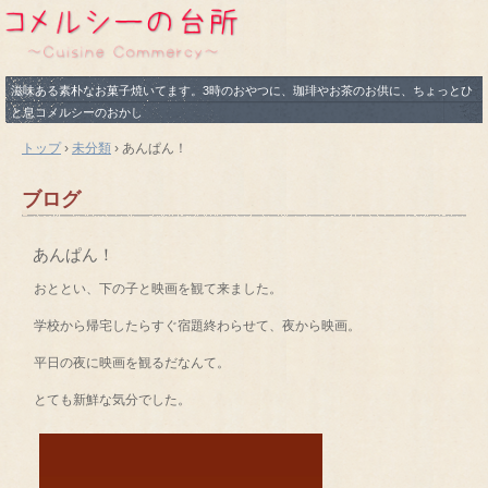
滋味ある素朴なお菓子焼いてます。3時のおやつに、珈琲やお茶のお供に、ちょっとひ
と息コメルシーのおかし
トップ
›
未分類
›
あんぱん！
ブログ
あんぱん！
おととい、下の子と映画を観て来ました。
学校から帰宅したらすぐ宿題終わらせて、夜から映画。
平日の夜に映画を観るだなんて。
とても新鮮な気分でした。