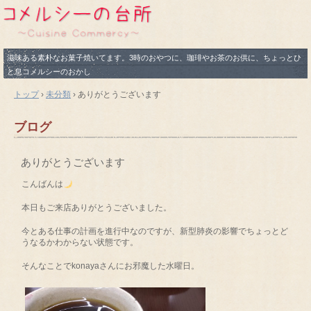
滋味ある素朴なお菓子焼いてます。3時のおやつに、珈琲やお茶のお供に、ちょっとひ
と息コメルシーのおかし
トップ
›
未分類
›
ありがとうございます
ブログ
ありがとうございます
こんばんは
本日もご来店ありがとうございました。
今とある仕事の計画を進行中なのですが、新型肺炎の影響でちょっとど
うなるかわからない状態です。
そんなことでkonayaさんにお邪魔した水曜日。