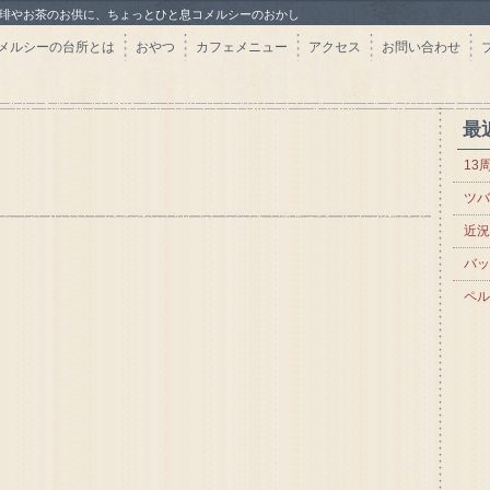
珈琲やお茶のお供に、ちょっとひと息コメルシーのおかし
メルシーの台所とは
おやつ
カフェメニュー
アクセス
お問い合わせ
最
13
ツバ
近況
バッ
ペル