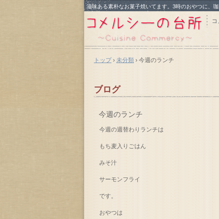
滋味ある素朴なお菓子焼いてます。3時のおやつに、
コ
トップ
›
未分類
›
今週のランチ
ブログ
今週のランチ
今週の週替わりランチは
もち麦入りごはん
みそ汁
サーモンフライ
です。
おやつは