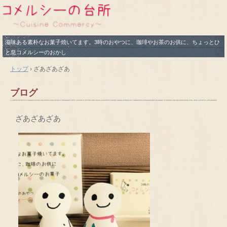
滋味ある素朴なお菓子焼いてます。3時のおやつに、珈琲やお茶のお供に、ちょっとひ
と息コメルシーのおかし
トップ
›
ざあざあざあ
ブログ
ざあざあざあ