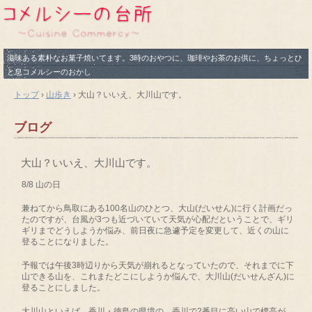
滋味ある素朴なお菓子焼いてます。3時のおやつに、珈琲やお茶のお供に、ちょっとひ
と息コメルシーのおかし
トップ
›
山歩き
›
大山？いいえ、大川山です。
ブログ
大山？いいえ、大川山です。
8/8 山の日
兼ねてから鳥取にある100名山のひとつ、大山(だいせん)に行く計画だっ
たのですが、台風が3つも近づいていて天気が心配だということで、ギリ
ギリまでどうしようか悩み、前日夜に急遽予定を変更して、近くの山に
登ることになりました。
予報では午後3時辺りから天気が崩れるとなっていたので、それまでに下
山できる山を、これまたどこにしようか悩んで、大川山(だいせんざん)に
登ることにしました。
大川山といえば、香川・徳島の県境の、香川で2番目に高い山で標高が