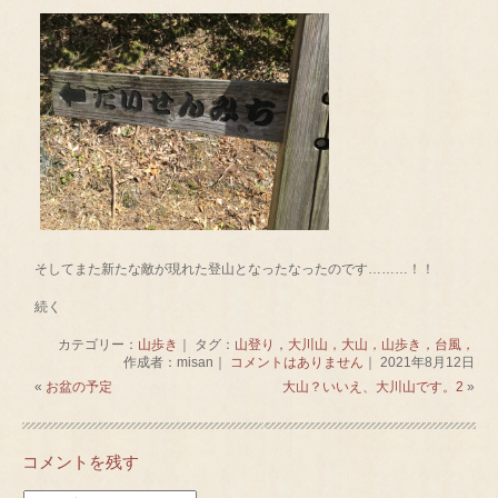
そしてまた新たな敵が現れた登山となったなったのです………！！
続く
カテゴリー：
山歩き
｜ タグ：
山登り，大川山，大山，山歩き，台風，
作成者：misan｜
コメントはありません
｜ 2021年8月12日
«
お盆の予定
大山？いいえ、大川山です。2
»
コメントを残す