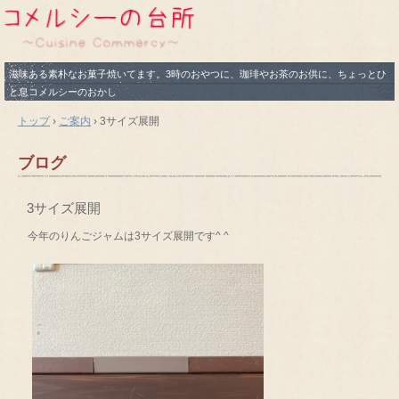
滋味ある素朴なお菓子焼いてます。3時のおやつに、珈琲やお茶のお供に、ちょっとひ
と息コメルシーのおかし
トップ
›
ご案内
›
3サイズ展開
ブログ
3サイズ展開
今年のりんごジャムは3サイズ展開です^ ^