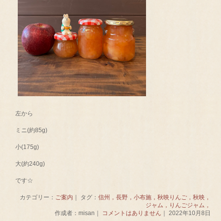
左から
ミニ(約85g)
小(175g)
大(約240g)
です☆
カテゴリー：
ご案内
｜ タグ：
信州，長野，小布施，秋映りんご，秋映，
ジャム，りんごジャム，
作成者：misan｜
コメントはありません
｜ 2022年10月8日