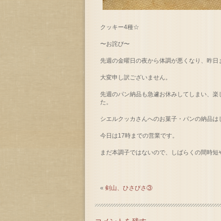
クッキー4種☆
〜お詫び〜
先週の金曜日の夜から体調が悪くなり、昨日
大変申し訳ございません。
先週のパン納品も急遽お休みしてしまい、楽
た。
シエルクッカさんへのお菓子・パンの納品は
今日は17時までの営業です。
まだ本調子ではないので、しばらくの間時短
«
剣山、ひさびさ③