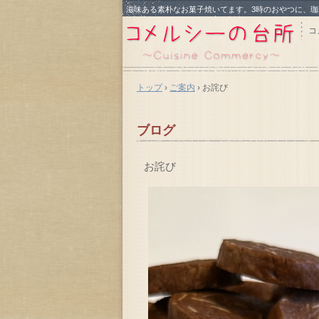
滋味ある素朴なお菓子焼いてます。3時のおやつに、
コ
トップ
›
ご案内
›
お詫び
ブログ
お詫び