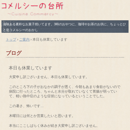
滋味ある素朴なお菓子焼いてます。3時のおやつに、珈琲やお茶のお供に、ちょっとひ
と息コメルシーのおかし
トップ
›
ご案内
›
本日も休業しています
ブログ
本日も休業しています
大変申し訳ございません、本日も休業しています。
このところ下の子がおなかの調子が悪く、今朝もあまり食欲がないので
病院に行ったところ、ちゃんと水分が取れていなくて胃腸が弱ってい
て、軽い熱中症のような症状になっているということでした。
この暑さ、怖いです…
木曜日には何とか営業したいと思います。
本当にここしばらく休みが続き大変申し訳ございません。