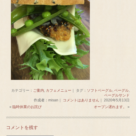
カテゴリー：
ご案内
,
カフェメニュー
｜ タグ：
ソフトベーグル
,
ベーグル
,
ベーグルサンド
作成者：misan｜
コメントはありません
｜ 2020年5月13日
«
臨時休業のお詫び
オープン遅れます。
»
コメントを残す