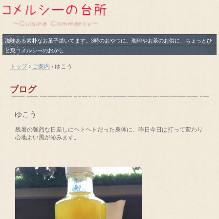
滋味ある素朴なお菓子焼いてます。3時のおやつに、珈琲やお茶のお供に、ちょっとひ
と息コメルシーのおかし
トップ
›
ご案内
›
ゆこう
ブログ
ゆこう
残暑の強烈な日差しにヘトヘトだった身体に、昨日今日は打って変わり
心地よい風が沁みます。