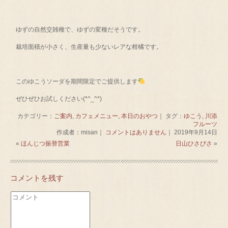
ゆずの自然交雑種で、ゆずの変種だそうです。
栽培面積が小さく、生産量も少ないレアな柑橘です。
このゆこうソーダを期間限定でご提供します
ぜひぜひお試しください(*^_^*)
カテゴリー：
ご案内
,
カフェメニュー
,
本日のおやつ
｜ タグ：
ゆこう
,
川添
フルーツ
作成者：misan｜
コメントはありません
｜ 2019年9月14日
«
ほんじつ振替営業
日山ひさびさ
»
コメントを残す